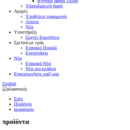
τεχνητός αφρός ξύλου
Υδατοδιαλυτή βαφή
Αγορές
Υποθέσεις εφαρμογής
Λύσεις
Νέα
Υποστήριξη
Συχνές Ερωτήσεις
Σχετικά με εμάς
Εταιρικό Προφίλ
Εργοστάσιο
Νέα
Εταιρικά Νέα
Νέα του κλάδου
Επικοινωνήστε μαζί μας
English
Σπίτι
Προϊόντα
αλιφατικός
προϊόντα