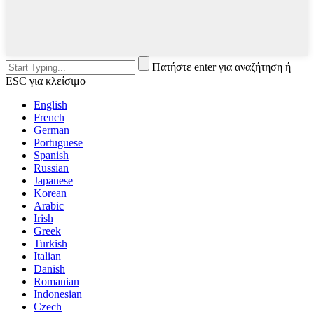
Πατήστε enter για αναζήτηση ή
ESC για κλείσιμο
English
French
German
Portuguese
Spanish
Russian
Japanese
Korean
Arabic
Irish
Greek
Turkish
Italian
Danish
Romanian
Indonesian
Czech