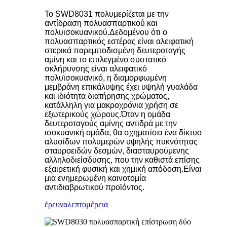
Το SWD8031 πολυμερίζεται με την
αντίδραση πολυασπαρτικού και
πολυισοκυανικού.Δεδομένου ότι ο
πολυασπαρτικός εστέρας είναι αλειφατική
στερικά παρεμποδισμένη δευτεροταγής
αμίνη και το επιλεγμένο συστατικό
σκλήρυνσης είναι αλειφατικό
πολυϊσοκυανικό, η διαμορφωμένη
μεμβράνη επικάλυψης έχει υψηλή γυαλάδα
και ιδιότητα διατήρησης χρώματος,
κατάλληλη για μακροχρόνια χρήση σε
εξωτερικούς χώρους.Όταν η ομάδα
δευτεροταγούς αμίνης αντιδρά με την
ισοκυανική ομάδα, θα σχηματίσει ένα δίκτυο
αλυσίδων πολυμερών υψηλής πυκνότητας
σταυροειδών δεσμών, διασταυρούμενης
αλληλοδιείσδυσης, που την καθιστά επίσης
εξαιρετική φυσική και χημική απόδοση.Είναι
μια ενημερωμένη καινοτομία
αντιδιαβρωτικού προϊόντος.
έρευνα
λεπτομέρεια