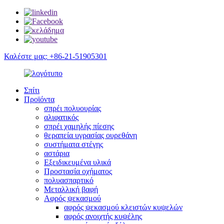
Καλέστε μας: +86-21-51905301
Σπίτι
Προϊόντα
σπρέι πολυουρίας
αλιφατικός
σπρέι χαμηλής πίεσης
θεραπεία υγρασίας ουρεθάνη
συστήματα στέγης
αστάρια
Εξειδικευμένα υλικά
Προστασία οχήματος
πολυασπαρτικό
Μεταλλική βαφή
Αφρός ψεκασμού
αφρός ψεκασμού κλειστών κυψελών
αφρός ανοιχτής κυψέλης