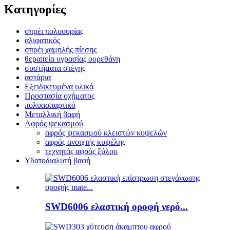
Κατηγορίες
σπρέι πολυουρίας
αλιφατικός
σπρέι χαμηλής πίεσης
θεραπεία υγρασίας ουρεθάνη
συστήματα στέγης
αστάρια
Εξειδικευμένα υλικά
Προστασία οχήματος
πολυασπαρτικό
Μεταλλική βαφή
Αφρός ψεκασμού
αφρός ψεκασμού κλειστών κυψελών
αφρός ανοιχτής κυψέλης
τεχνητός αφρός ξύλου
Υδατοδιαλυτή βαφή
SWD6006 ελαστική οροφή νερό...