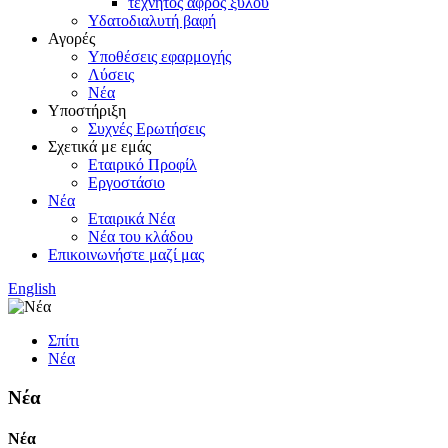
τεχνητός αφρός ξύλου
Υδατοδιαλυτή βαφή
Αγορές
Υποθέσεις εφαρμογής
Λύσεις
Νέα
Υποστήριξη
Συχνές Ερωτήσεις
Σχετικά με εμάς
Εταιρικό Προφίλ
Εργοστάσιο
Νέα
Εταιρικά Νέα
Νέα του κλάδου
Επικοινωνήστε μαζί μας
English
Σπίτι
Νέα
Νέα
Νέα