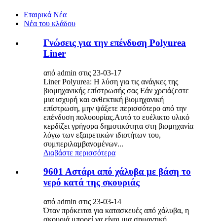
Εταιρικά Νέα
Νέα του κλάδου
Γνώσεις για την επένδυση Polyurea
Liner
από admin στις 23-03-17
Liner Polyurea: Η λύση για τις ανάγκες της
βιομηχανικής επίστρωσής σας Εάν χρειάζεστε
μια ισχυρή και ανθεκτική βιομηχανική
επίστρωση, μην ψάξετε περισσότερο από την
επένδυση πολυουρίας.Αυτό το ευέλικτο υλικό
κερδίζει γρήγορα δημοτικότητα στη βιομηχανία
λόγω των εξαιρετικών ιδιοτήτων του,
συμπεριλαμβανομένων...
Διαβάστε περισσότερα
9601 Αστάρι από χάλυβα με βάση το
νερό κατά της σκουριάς
από admin στις 23-03-14
Όταν πρόκειται για κατασκευές από χάλυβα, η
σκουριά μπορεί να είναι μια σημαντική