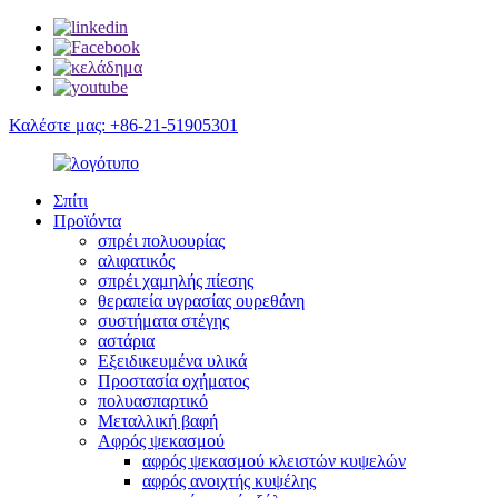
Καλέστε μας: +86-21-51905301
Σπίτι
Προϊόντα
σπρέι πολυουρίας
αλιφατικός
σπρέι χαμηλής πίεσης
θεραπεία υγρασίας ουρεθάνη
συστήματα στέγης
αστάρια
Εξειδικευμένα υλικά
Προστασία οχήματος
πολυασπαρτικό
Μεταλλική βαφή
Αφρός ψεκασμού
αφρός ψεκασμού κλειστών κυψελών
αφρός ανοιχτής κυψέλης