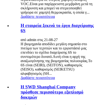
VOC.Είναι μια παχύρρευστη μεμβράνη μετά τη
σκλήρυνση και μπορεί να στερεοποιηθεί
γρήγορα σε χαμηλή θερμοκρασία, η οποία γ...
Διαβάστε περισσότερα
Η εταιρεία ξεκινά το έργο διαχείρισης
6S
από admin στις 21-08-27
Η βιομηχανία αποδίδει μεγάλη σημασία στο
πνεύμα των τεχνιτών και το εργοστάσιό μας
επενδύει το σχέδιο διαχείρισης 6S το
συντομότερο δυνατό.Αυτή είναι η αρχή της
αναζωογόνησης της βιομηχανίας πολυουρίας.Το
6S είναι (SElRl), (SEITON), καθαρισμός
(SElSO), καθαρισμός (SEIKETSU)
αλφαβητισμός (SH...
Διαβάστε περισσότερα
Η SWD Shanghai Company
πρόσθεσε περισσότερο εξοπλισμό
δοκιμών