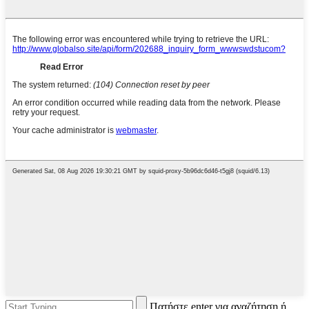
Πατήστε enter για αναζήτηση ή