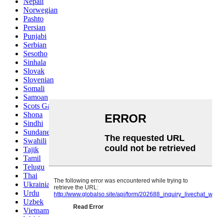
Nepali
Norwegian
Pashto
Persian
Punjabi
Serbian
Sesotho
Sinhala
Slovak
Slovenian
Somali
Samoan
Scots Gaelic
Shona
Sindhi
Sundanese
Swahili
Tajik
Tamil
Telugu
Thai
Ukrainian
Urdu
Uzbek
Vietnamese