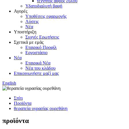
τεχνητός αφρός ξύλου
Υδατοδιαλυτή βαφή
Αγορές
Υποθέσεις εφαρμογής
Λύσεις
Νέα
Υποστήριξη
Συχνές Ερωτήσεις
Σχετικά με εμάς
Εταιρικό Προφίλ
Εργοστάσιο
Νέα
Εταιρικά Νέα
Νέα του κλάδου
Επικοινωνήστε μαζί μας
English
Σπίτι
Προϊόντα
θεραπεία υγρασίας ουρεθάνη
προϊόντα