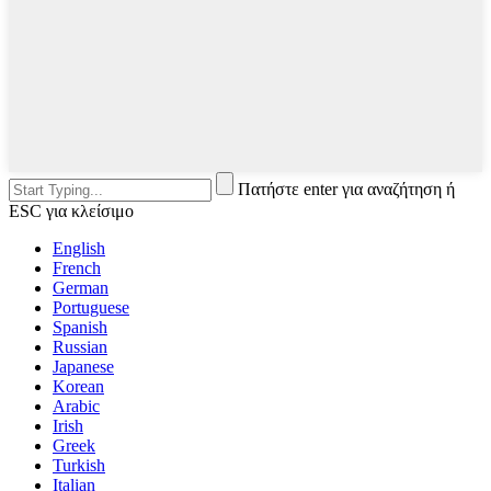
Πατήστε enter για αναζήτηση ή
ESC για κλείσιμο
English
French
German
Portuguese
Spanish
Russian
Japanese
Korean
Arabic
Irish
Greek
Turkish
Italian