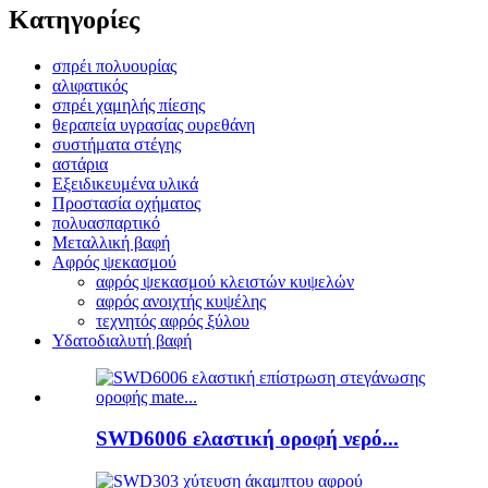
Κατηγορίες
σπρέι πολυουρίας
αλιφατικός
σπρέι χαμηλής πίεσης
θεραπεία υγρασίας ουρεθάνη
συστήματα στέγης
αστάρια
Εξειδικευμένα υλικά
Προστασία οχήματος
πολυασπαρτικό
Μεταλλική βαφή
Αφρός ψεκασμού
αφρός ψεκασμού κλειστών κυψελών
αφρός ανοιχτής κυψέλης
τεχνητός αφρός ξύλου
Υδατοδιαλυτή βαφή
SWD6006 ελαστική οροφή νερό...