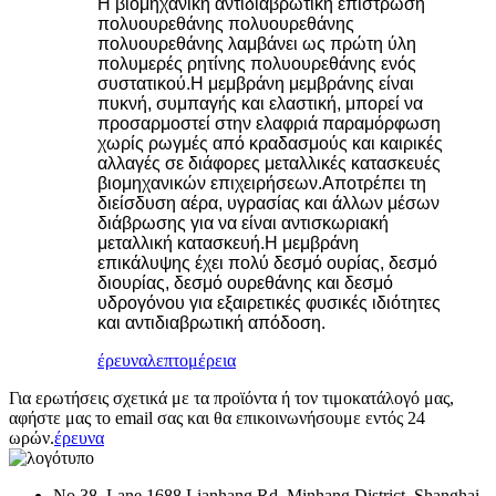
Η βιομηχανική αντιδιαβρωτική επίστρωση
πολυουρεθάνης πολυουρεθάνης
πολυουρεθάνης λαμβάνει ως πρώτη ύλη
πολυμερές ρητίνης πολυουρεθάνης ενός
συστατικού.Η μεμβράνη μεμβράνης είναι
πυκνή, συμπαγής και ελαστική, μπορεί να
προσαρμοστεί στην ελαφριά παραμόρφωση
χωρίς ρωγμές από κραδασμούς και καιρικές
αλλαγές σε διάφορες μεταλλικές κατασκευές
βιομηχανικών επιχειρήσεων.Αποτρέπει τη
διείσδυση αέρα, υγρασίας και άλλων μέσων
διάβρωσης για να είναι αντισκωριακή
μεταλλική κατασκευή.Η μεμβράνη
επικάλυψης έχει πολύ δεσμό ουρίας, δεσμό
διουρίας, δεσμό ουρεθάνης και δεσμό
υδρογόνου για εξαιρετικές φυσικές ιδιότητες
και αντιδιαβρωτική απόδοση.
έρευνα
λεπτομέρεια
Για ερωτήσεις σχετικά με τα προϊόντα ή τον τιμοκατάλογό μας,
αφήστε μας το email σας και θα επικοινωνήσουμε εντός 24
ωρών.
έρευνα
No.38, Lane 1688 Lianhang Rd, Minhang District, Shanghai