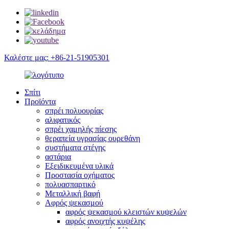
Καλέστε μας: +86-21-51905301
Σπίτι
Προϊόντα
σπρέι πολυουρίας
αλιφατικός
σπρέι χαμηλής πίεσης
θεραπεία υγρασίας ουρεθάνη
συστήματα στέγης
αστάρια
Εξειδικευμένα υλικά
Προστασία οχήματος
πολυασπαρτικό
Μεταλλική βαφή
Αφρός ψεκασμού
αφρός ψεκασμού κλειστών κυψελών
αφρός ανοιχτής κυψέλης