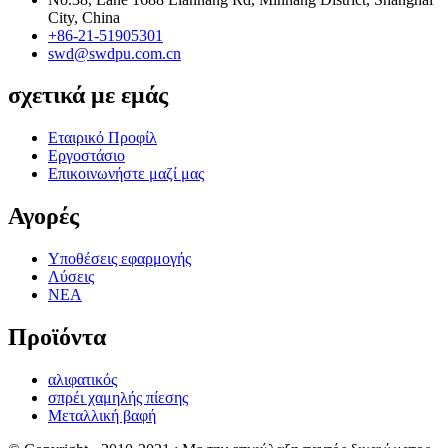
City, China
+86-21-51905301
swd@swdpu.com.cn
σχετικά με εμάς
Εταιρικό Προφίλ
Εργοστάσιο
Επικοινωνήστε μαζί μας
Αγορές
Υποθέσεις εφαρμογής
Λύσεις
ΝΕΑ
Προϊόντα
αλιφατικός
σπρέι χαμηλής πίεσης
Μεταλλική βαφή