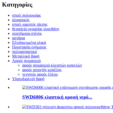
Κατηγορίες
σπρέι πολυουρίας
αλιφατικός
σπρέι χαμηλής πίεσης
θεραπεία υγρασίας ουρεθάνη
συστήματα στέγης
αστάρια
Εξειδικευμένα υλικά
Προστασία οχήματος
πολυασπαρτικό
Μεταλλική βαφή
Αφρός ψεκασμού
αφρός ψεκασμού κλειστών κυψελών
αφρός ανοιχτής κυψέλης
τεχνητός αφρός ξύλου
Υδατοδιαλυτή βαφή
SWD6006 ελαστική οροφή νερό...