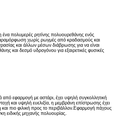
 ένα πολυμερές ρητίνης πολυουρεθάνης ενός
 παραμόρφωση χωρίς ρωγμές από κραδασμούς και
γρασίας και άλλων μέσων διάβρωσης για να είναι
άνης και δεσμό υδρογόνου για εξαιρετικές φυσικές
από εφαρμογή με αστάρι, έχει υψηλή συγκολλητική
ντοχή και υψηλή ευελιξία, η μεμβράνη επίστρωσης έχει
η και πιο φιλική προς το περιβάλλον.Εφαρμογή πάχους
γκη ειδικής μηχανής πολυουρίας.