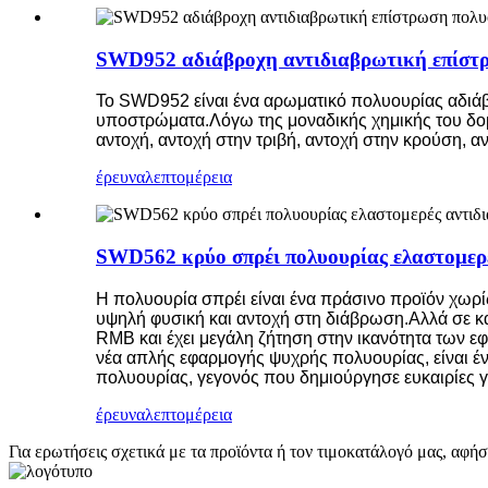
SWD952 αδιάβροχη αντιδιαβρωτική επίστρ
Το SWD952 είναι ένα αρωματικό πολυουρίας αδιάβ
υποστρώματα.Λόγω της μοναδικής χημικής του δομής
αντοχή, αντοχή στην τριβή, αντοχή στην κρούση, αν
έρευνα
λεπτομέρεια
SWD562 κρύο σπρέι πολυουρίας ελαστομερέ
Η πολυουρία σπρέι είναι ένα πράσινο προϊόν χωρί
υψηλή φυσική και αντοχή στη διάβρωση.Αλλά σε κα
RMB και έχει μεγάλη ζήτηση στην ικανότητα των 
νέα απλής εφαρμογής ψυχρής πολυουρίας, είναι έ
πολυουρίας, γεγονός που δημιούργησε ευκαιρίες 
έρευνα
λεπτομέρεια
Για ερωτήσεις σχετικά με τα προϊόντα ή τον τιμοκατάλογό μας, αφή