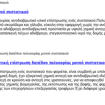
ού συστατικού
ρίας αντιδιαβρωτικό υλικό επίστρωσης ενός συστατικού.Πολυμ
 από σκυρόδεμα και χάλυβα, εύκολη στην εφαρμογή χωρίς την α
 για αδιάβροχη αντιδιαβρωτική προστασία με υψηλή χημική αντο
 κατασκευή τοίχων αδιάβροχο, στεγανοποιητικό νερό της δομής 
ική επίστρωση δαπέδου πολυουρίας μονού συστατικο
επίστρωση ενός συστατικού που φοριέται, είναι συμβατή με υ
κή δομή, έχει εξαιρετική χημική αντοχή και αντιδιαβρωτική ιδι
ντοχή σε κρούση και αντοχή στις γρατσουνιές, για να αποφευχθ
 της χημικής βιομηχανίας, της εκτύπωσης και της βαφής, της φα
ής των επιχειρήσεων επεξεργασίας τροφίμων.Έχει διάφορα χρώμ