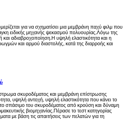
ερίζεται για να σχηματίσει μια μεμβράνη παχύ φιλμ που
νάγκη ειδικής μηχανής ψεκασμού πολυουρίας.Λόγω της
χή και αδιαβροχοποίηση.Η υψηλή ελαστικότητα και η
ρωγμών και αρμού διαστολής, κατά της διαρροής και
ύ
πόστρωμα σκυροδέματος και μεμβράνη επίστρωσης
ότητα, υψηλή αντοχή, υψηλή ελαστικότητα που κάνει το
εί το σπάσιμο του σκυροδέματος από κρούση και δύναμη
ρμακευτικής βιομηχανίας.Πέρασε το τεστ κατηγορίας
ατα με βάση τις απαιτήσεις των πελατών για τη