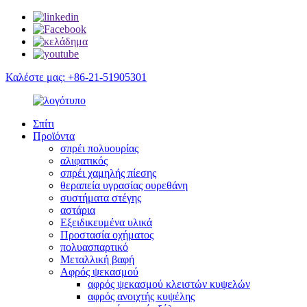
Καλέστε μας: +86-21-51905301
Σπίτι
Προϊόντα
σπρέι πολυουρίας
αλιφατικός
σπρέι χαμηλής πίεσης
θεραπεία υγρασίας ουρεθάνη
συστήματα στέγης
αστάρια
Εξειδικευμένα υλικά
Προστασία οχήματος
πολυασπαρτικό
Μεταλλική βαφή
Αφρός ψεκασμού
αφρός ψεκασμού κλειστών κυψελών
αφρός ανοιχτής κυψέλης