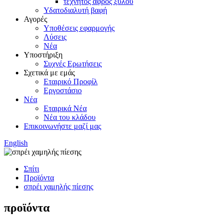
τεχνητός αφρός ξύλου
Υδατοδιαλυτή βαφή
Αγορές
Υποθέσεις εφαρμογής
Λύσεις
Νέα
Υποστήριξη
Συχνές Ερωτήσεις
Σχετικά με εμάς
Εταιρικό Προφίλ
Εργοστάσιο
Νέα
Εταιρικά Νέα
Νέα του κλάδου
Επικοινωνήστε μαζί μας
English
Σπίτι
Προϊόντα
σπρέι χαμηλής πίεσης
προϊόντα