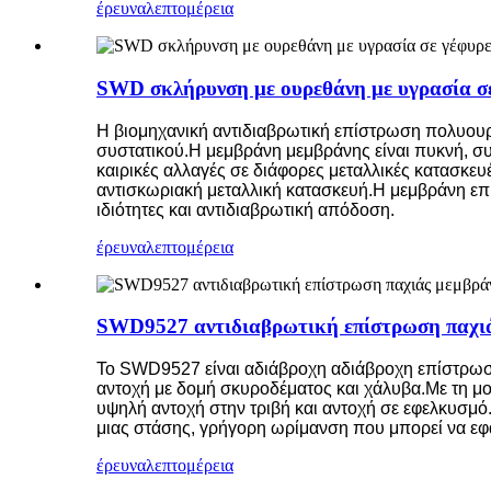
έρευνα
λεπτομέρεια
SWD σκλήρυνση με ουρεθάνη με υγρασία σ
Η βιομηχανική αντιδιαβρωτική επίστρωση πολυου
συστατικού.Η μεμβράνη μεμβράνης είναι πυκνή, 
καιρικές αλλαγές σε διάφορες μεταλλικές κατασκε
αντισκωριακή μεταλλική κατασκευή.Η μεμβράνη επι
ιδιότητες και αντιδιαβρωτική απόδοση.
έρευνα
λεπτομέρεια
SWD9527 αντιδιαβρωτική επίστρωση παχιά
Το SWD9527 είναι αδιάβροχη αδιάβροχη επίστρωσ
αντοχή με δομή σκυροδέματος και χάλυβα.Με τη μον
υψηλή αντοχή στην τριβή και αντοχή σε εφελκυσμό
μιας στάσης, γρήγορη ωρίμανση που μπορεί να εφα
έρευνα
λεπτομέρεια