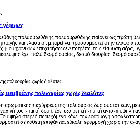
ε γέφυρες
ρεθάνης πολυουρεθάνης πολυουρεθάνης παίρνει ως πρώτη ύλη
συμπαγής και ελαστική, μπορεί να προσαρμοστεί στην ελαφριά
υές βιομηχανικών επιχειρήσεων.Αποτρέπει τη διείσδυση αέρα, υ
κάλυψης έχει πολύ δεσμό ουρίας, δεσμό διουρίας, δεσμό ουρεθ
ς μεμβράνης πολυουρίας χωρίς διαλύτες
η αρωματικής παχύρρευστης πολυουρίας δύο συστατικών, μετά 
αδική του χημική δομή, έχει εξαιρετική χημική αντοχή.υψηλή α
.Το υψηλό στερεό περιεχόμενο κάνει την εφαρμογή ασφαλέστερ
ρμοστεί σε κάθετη επιφάνεια, εύκολη εφαρμογή χωρίς την ανά