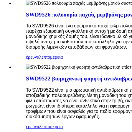
SWD9526 πολυουρία παχιάς μεμβράνης μον
Το SWD9526 είναι ένα αρωματικό παχύ φιλμ πολυου
παρέχει εξαιρετική συγκολλητική αντοχή με δομή
μοναδικής χημικής δομής του, είναι ιδανικό υλικό
υψηλή αντοχή το καθιστούν πιο κατάλληλο για την
διαρροής λιμενικών αποβάθρων και φραγμάτων.
έρευνα
λεπτομέρεια
SWD9522 βιομηχανική φορητή αντιδιαβρωτ
Το SWD9522 είναι μια αρωματική αντιδιαβρωτική 
εποξειδικής πολυουρεθάνης.Με τη μοναδική του χημι
φιλμ επίστρωσης να είναι ανθεκτικό στην τριβή, α
ρωγμών, είναι ιδιαίτερα κατάλληλο για η εφαρμογή
τροφίμων που είναι ασφαλές για το πεδίο εφαρμογ
διακόσμηση των έργων εφαρμογής.
έρευνα
λεπτομέρεια