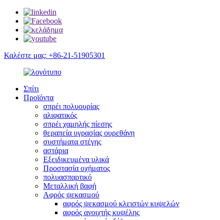
Καλέστε μας: +86-21-51905301
Σπίτι
Προϊόντα
σπρέι πολυουρίας
αλιφατικός
σπρέι χαμηλής πίεσης
θεραπεία υγρασίας ουρεθάνη
συστήματα στέγης
αστάρια
Εξειδικευμένα υλικά
Προστασία οχήματος
πολυασπαρτικό
Μεταλλική βαφή
Αφρός ψεκασμού
αφρός ψεκασμού κλειστών κυψελών
αφρός ανοιχτής κυψέλης