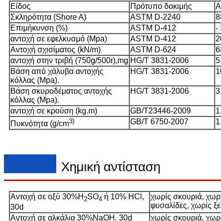
Είδος
Πρότυπο δοκιμής
Α
Σκληρότητα (Shore A)
ASTM D-2240
8
Επιμήκυνση (%)
ASTM D-412
-
αντοχή σε εφελκυσμό (Mpa)
ASTM D-412
2
Αντοχή σχισίματος (kN/m)
ASTM D-624
6
αντοχή στην τριβή (750g/500r),mg
HG/T 3831-2006
5
Βάση από χάλυβα αντοχής
HG/T 3831-2006
1
κόλλας (Mpa).
Βάση σκυροδέματος αντοχής
HG/T 3831-2006
3
κόλλας (Mpa).
αντοχή σε κρούση (kg.m)
GB/T23446-2009
1
3)
GB/T 6750-2007
1
Πυκνότητα (g/cm
Χημική αντίσταση
Αντοχή σε οξύ 30%Η
SO
ή 10% HCl,
χωρίς σκουριά, χωρ
2
4
φυσαλίδες, χωρίς ξ
30d
Αντοχή σε αλκάλια 30%NaOH, 30d
χωρίς σκουριά, χωρ