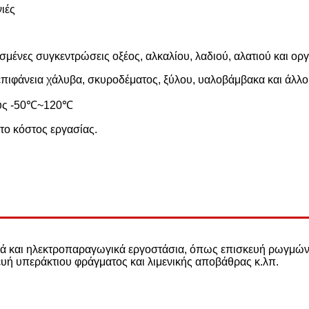
νιές
ρισμένες συγκεντρώσεις οξέος, αλκαλίου, λαδιού, αλατιού και ορ
 επιφάνεια χάλυβα, σκυροδέματος, ξύλου, υαλοβάμβακα και άλ
τους -50℃~120℃
 το κόστος εργασίας.
ικά και ηλεκτροπαραγωγικά εργοστάσια, όπως επισκευή ρωγμώ
υή υπεράκτιου φράγματος και λιμενικής αποβάθρας κ.λπ.