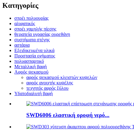
Κατηγορίες
σπρέι πολυουρίας
αλιφατικός
σπρέι χαμηλής πίεσης
θεραπεία υγρασίας ουρεθάνη
συστήματα στέγης
αστάρια
Εξειδικευμένα υλικά
Προστασία οχήματος
πολυασπαρτικό
Μεταλλική βαφή
Αφρός ψεκασμού
αφρός ψεκασμού κλειστών κυψελών
αφρός ανοιχτής κυψέλης
τεχνητός αφρός ξύλου
Υδατοδιαλυτή βαφή
SWD6006 ελαστική οροφή νερό...