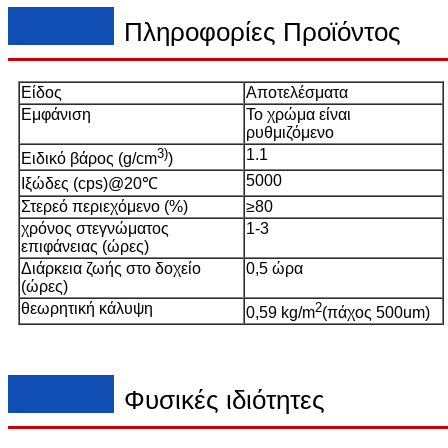
Πληροφορίες Προϊόντος
Είδος
Αποτελέσματα
Εμφάνιση
Το χρώμα είναι
ρυθμιζόμενο
3)
1.1
Ειδικό βάρος (g/cm
)
5000
Ιξώδες (cps)@20℃
Στερεό περιεχόμενο (%)
≥80
χρόνος στεγνώματος
1-3
επιφάνειας (ώρες)
Διάρκεια ζωής στο δοχείο
0,5 ώρα
(ώρες)
θεωρητική κάλυψη
2
0,59 kg/m
(πάχος 500um)
Φυσικές ιδιότητες