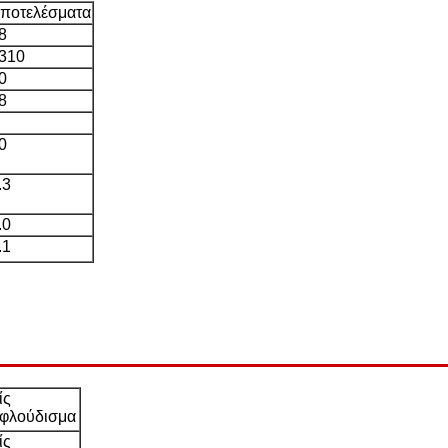
ποτελέσματα
8
 310
0
8
0
.3
.0
.1
ίς
εφλούδισμα
ίς