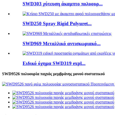
SWD303 χύτευση άκαμπτο πολυουρ...
SWD250 Spray Rigid Polyuret...
SWD969 Μεταλλικό αντισκωριακό...
Ειδικό όχημα SWD319 expl...
SWD9526 πολυουρία παχιάς μεμβράνης μονού συστατικού