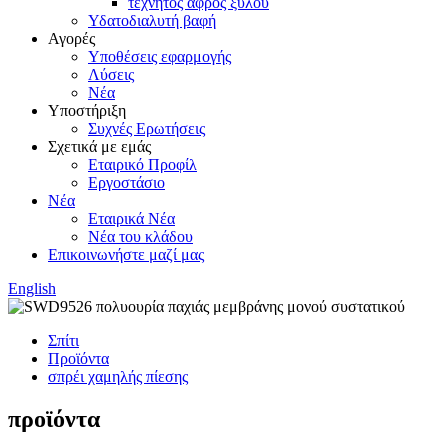
τεχνητός αφρός ξύλου
Υδατοδιαλυτή βαφή
Αγορές
Υποθέσεις εφαρμογής
Λύσεις
Νέα
Υποστήριξη
Συχνές Ερωτήσεις
Σχετικά με εμάς
Εταιρικό Προφίλ
Εργοστάσιο
Νέα
Εταιρικά Νέα
Νέα του κλάδου
Επικοινωνήστε μαζί μας
English
Σπίτι
Προϊόντα
σπρέι χαμηλής πίεσης
προϊόντα