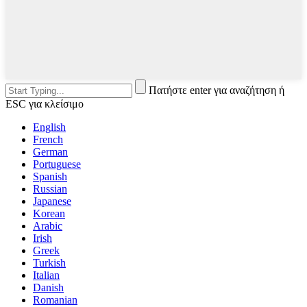
Πατήστε enter για αναζήτηση ή
ESC για κλείσιμο
English
French
German
Portuguese
Spanish
Russian
Japanese
Korean
Arabic
Irish
Greek
Turkish
Italian
Danish
Romanian