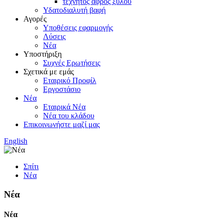
τεχνητός αφρός ξύλου
Υδατοδιαλυτή βαφή
Αγορές
Υποθέσεις εφαρμογής
Λύσεις
Νέα
Υποστήριξη
Συχνές Ερωτήσεις
Σχετικά με εμάς
Εταιρικό Προφίλ
Εργοστάσιο
Νέα
Εταιρικά Νέα
Νέα του κλάδου
Επικοινωνήστε μαζί μας
English
Σπίτι
Νέα
Νέα
Νέα