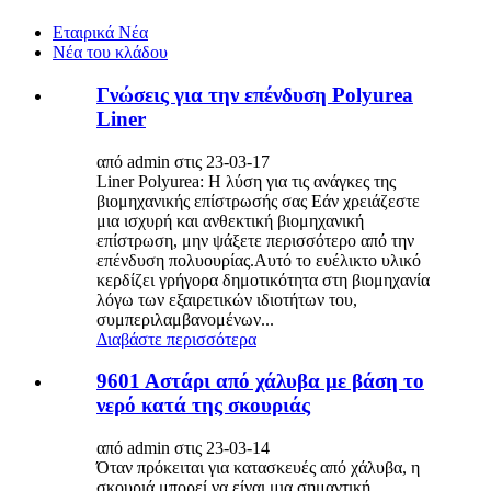
Εταιρικά Νέα
Νέα του κλάδου
Γνώσεις για την επένδυση Polyurea
Liner
από admin στις 23-03-17
Liner Polyurea: Η λύση για τις ανάγκες της
βιομηχανικής επίστρωσής σας Εάν χρειάζεστε
μια ισχυρή και ανθεκτική βιομηχανική
επίστρωση, μην ψάξετε περισσότερο από την
επένδυση πολυουρίας.Αυτό το ευέλικτο υλικό
κερδίζει γρήγορα δημοτικότητα στη βιομηχανία
λόγω των εξαιρετικών ιδιοτήτων του,
συμπεριλαμβανομένων...
Διαβάστε περισσότερα
9601 Αστάρι από χάλυβα με βάση το
νερό κατά της σκουριάς
από admin στις 23-03-14
Όταν πρόκειται για κατασκευές από χάλυβα, η
σκουριά μπορεί να είναι μια σημαντική