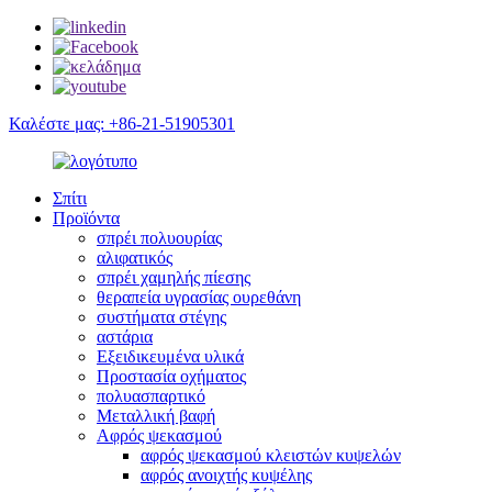
Καλέστε μας: +86-21-51905301
Σπίτι
Προϊόντα
σπρέι πολυουρίας
αλιφατικός
σπρέι χαμηλής πίεσης
θεραπεία υγρασίας ουρεθάνη
συστήματα στέγης
αστάρια
Εξειδικευμένα υλικά
Προστασία οχήματος
πολυασπαρτικό
Μεταλλική βαφή
Αφρός ψεκασμού
αφρός ψεκασμού κλειστών κυψελών
αφρός ανοιχτής κυψέλης