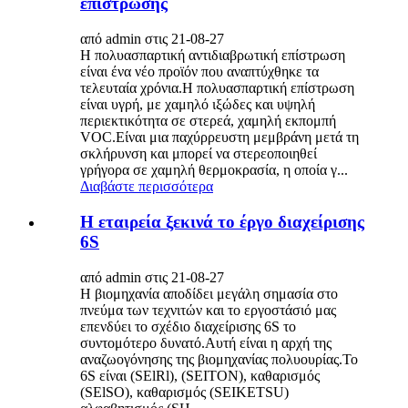
επίστρωσης
από admin στις 21-08-27
Η πολυασπαρτική αντιδιαβρωτική επίστρωση
είναι ένα νέο προϊόν που αναπτύχθηκε τα
τελευταία χρόνια.Η πολυασπαρτική επίστρωση
είναι υγρή, με χαμηλό ιξώδες και υψηλή
περιεκτικότητα σε στερεά, χαμηλή εκπομπή
VOC.Είναι μια παχύρρευστη μεμβράνη μετά τη
σκλήρυνση και μπορεί να στερεοποιηθεί
γρήγορα σε χαμηλή θερμοκρασία, η οποία γ...
Διαβάστε περισσότερα
Η εταιρεία ξεκινά το έργο διαχείρισης
6S
από admin στις 21-08-27
Η βιομηχανία αποδίδει μεγάλη σημασία στο
πνεύμα των τεχνιτών και το εργοστάσιό μας
επενδύει το σχέδιο διαχείρισης 6S το
συντομότερο δυνατό.Αυτή είναι η αρχή της
αναζωογόνησης της βιομηχανίας πολυουρίας.Το
6S είναι (SElRl), (SEITON), καθαρισμός
(SElSO), καθαρισμός (SEIKETSU)