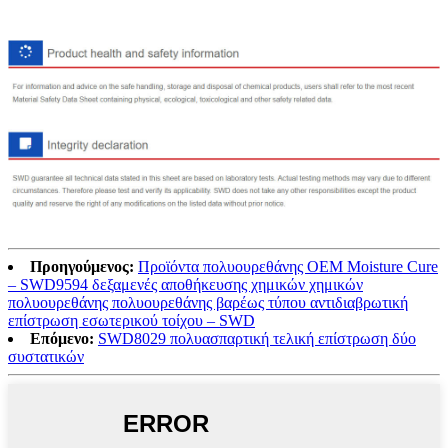
Προηγούμενος:
Προϊόντα πολυουρεθάνης OEM Moisture Cure
– SWD9594 δεξαμενές αποθήκευσης χημικών χημικών
πολυουρεθάνης πολυουρεθάνης βαρέως τύπου αντιδιαβρωτική
επίστρωση εσωτερικού τοίχου – SWD
Επόμενο:
SWD8029 πολυασπαρτική τελική επίστρωση δύο
συστατικών