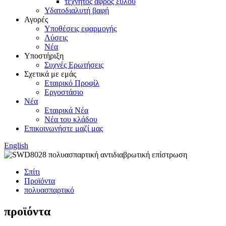
τεχνητός αφρός ξύλου
Υδατοδιαλυτή βαφή
Αγορές
Υποθέσεις εφαρμογής
Λύσεις
Νέα
Υποστήριξη
Συχνές Ερωτήσεις
Σχετικά με εμάς
Εταιρικό Προφίλ
Εργοστάσιο
Νέα
Εταιρικά Νέα
Νέα του κλάδου
Επικοινωνήστε μαζί μας
English
Σπίτι
Προϊόντα
πολυασπαρτικό
προϊόντα