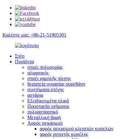
Καλέστε μας: +86-21-51905301
Σπίτι
Προϊόντα
σπρέι πολυουρίας
αλιφατικός
σπρέι χαμηλής πίεσης
θεραπεία υγρασίας ουρεθάνη
συστήματα στέγης
αστάρια
Εξειδικευμένα υλικά
Προστασία οχήματος
πολυασπαρτικό
Μεταλλική βαφή
Αφρός ψεκασμού
αφρός ψεκασμού κλειστών κυψελών
αφρός ανοιχτής κυψέλης