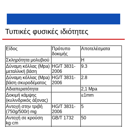
Τυπικές φυσικές ιδιότητες
Είδος
Πρότυπο
Αποτελέσματα
δοκιμής
Σκληρότητα μολυβιού
H
Δύναμη κόλλας (Mpa)
HG/T 3831-
9.3
μεταλλική βάση
2006
Δύναμη κόλλας (Mpa)
HG/T 3831-
2.8
βάση σκυροδέματος
2006
Αδιαπερατότητα
2,1 Mpa
Δοκιμή κάμψης
≤1mm
(κυλινδρικός άξονας)
Αντοχή στην τριβή
HG/T 3831-
5
(750g/500r) mg
2006
Αντοχή σε κρούση
GB/T 1732
50
kg·cm