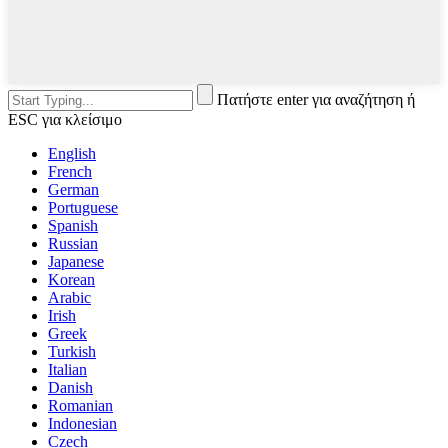
Πατήστε enter για αναζήτηση ή
ESC για κλείσιμο
English
French
German
Portuguese
Spanish
Russian
Japanese
Korean
Arabic
Irish
Greek
Turkish
Italian
Danish
Romanian
Indonesian
Czech