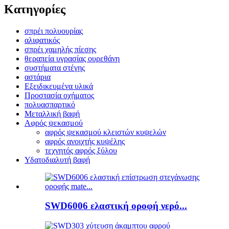
Κατηγορίες
σπρέι πολυουρίας
αλιφατικός
σπρέι χαμηλής πίεσης
θεραπεία υγρασίας ουρεθάνη
συστήματα στέγης
αστάρια
Εξειδικευμένα υλικά
Προστασία οχήματος
πολυασπαρτικό
Μεταλλική βαφή
Αφρός ψεκασμού
αφρός ψεκασμού κλειστών κυψελών
αφρός ανοιχτής κυψέλης
τεχνητός αφρός ξύλου
Υδατοδιαλυτή βαφή
SWD6006 ελαστική οροφή νερό...