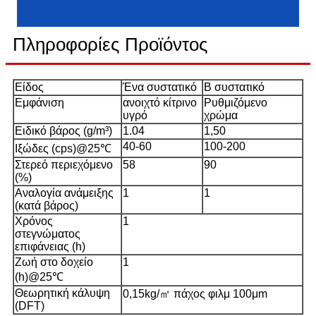
Πληροφορίες Προϊόντος
Είδος
Ένα συστατικό
Β συστατικό
Εμφάνιση
ανοιχτό κίτρινο
Ρυθμιζόμενο
υγρό
χρώμα
Ειδικό βάρος (g/m³)
1.04
1,50
40-60
100-200
Ιξώδες (cps)@25℃
Στερεό περιεχόμενο
58
90
(%)
Αναλογία ανάμειξης
1
1
(κατά βάρος)
Χρόνος
1
στεγνώματος
επιφάνειας (h)
Ζωή στο δοχείο
1
(h)@25℃
Θεωρητική κάλυψη
0,15kg/㎡ πάχος φιλμ 100μm
(DFT)