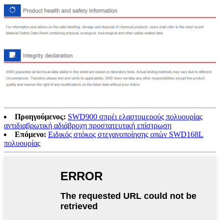
Προηγούμενος:
SWD900 σπρέι ελαστομερούς πολυουρίας
αντιδιαβρωτική αδιάβροχη προστατευτική επίστρωση
Επόμενο:
Ειδικός στόκος στεγανοποίησης οπών SWD168L
πολυουρίας