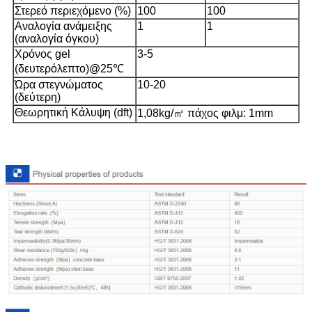
Στερεό περιεχόμενο (%)
100
100
Αναλογία ανάμειξης
1
1
(αναλογία όγκου)
Χρόνος gel
3-5
(δευτερόλεπτο)@25℃
Ώρα στεγνώματος
10-20
(δεύτερη)
Θεωρητική Κάλυψη (dft)
1,08kg/㎡ πάχος φιλμ: 1mm