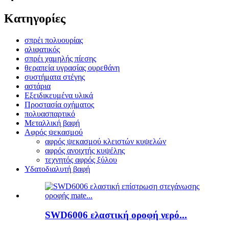
Κατηγορίες
σπρέι πολυουρίας
αλιφατικός
σπρέι χαμηλής πίεσης
θεραπεία υγρασίας ουρεθάνη
συστήματα στέγης
αστάρια
Εξειδικευμένα υλικά
Προστασία οχήματος
πολυασπαρτικό
Μεταλλική βαφή
Αφρός ψεκασμού
αφρός ψεκασμού κλειστών κυψελών
αφρός ανοιχτής κυψέλης
τεχνητός αφρός ξύλου
Υδατοδιαλυτή βαφή
SWD6006 ελαστική οροφή νερό...