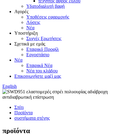
τεχνητός αφρός ξύλου
Υδατοδιαλυτή βαφή
Αγορές
Υποθέσεις εφαρμογής
Λύσεις
Νέα
Υποστήριξη
Συχνές Ερωτήσεις
Σχετικά με εμάς
Εταιρικό Προφίλ
Εργοστάσιο
Νέα
Εταιρικά Νέα
Νέα του κλάδου
Επικοινωνήστε μαζί μας
English
Σπίτι
Προϊόντα
συστήματα στέγης
προϊόντα