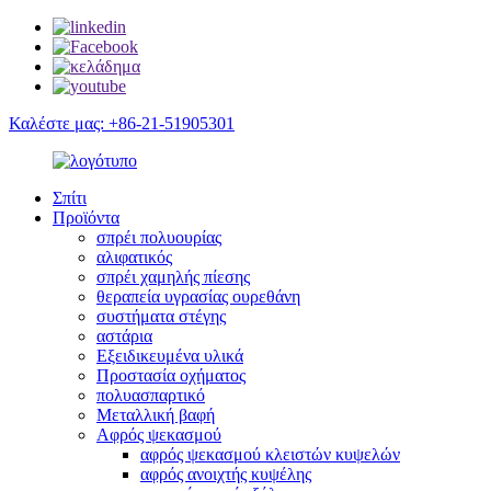
Καλέστε μας: +86-21-51905301
Σπίτι
Προϊόντα
σπρέι πολυουρίας
αλιφατικός
σπρέι χαμηλής πίεσης
θεραπεία υγρασίας ουρεθάνη
συστήματα στέγης
αστάρια
Εξειδικευμένα υλικά
Προστασία οχήματος
πολυασπαρτικό
Μεταλλική βαφή
Αφρός ψεκασμού
αφρός ψεκασμού κλειστών κυψελών
αφρός ανοιχτής κυψέλης