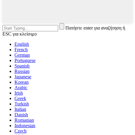
Πατήστε enter για αναζήτηση ή
ESC για κλείσιμο
English
French
German
Portuguese
Spanish
Russian
Japanese
Korean
Arabic
Irish
Greek
Turkish
Italian
Danish
Romanian
Indonesian
Czech