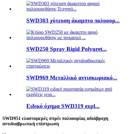
SWD303 χύτευση άκαμπτο πολυουρ...
SWD250 Spray Rigid Polyuret...
SWD969 Μεταλλικό αντισκωριακό...
Ειδικό όχημα SWD319 expl...
SWD951 ελαστομερές σπρέι πολυουρίας αδιάβροχη
αντιδιαβρωτική επίστρωση